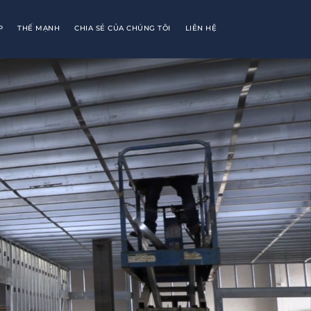
P
THẾ MẠNH
CHIA SẺ CỦA CHÚNG TÔI
LIÊN HỆ