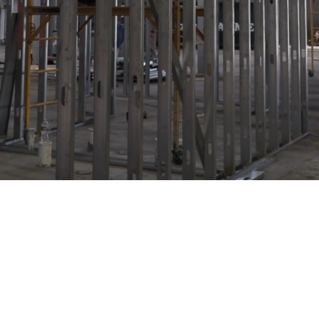
Từ các phụ tùng
Giải pháp liê
háp phụ tùng công n