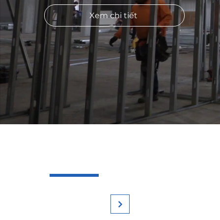
Xem chi tiết
Các
giải p
Tìm hiểu thêm