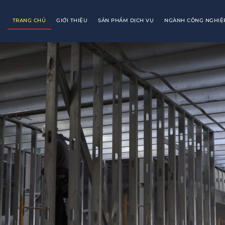
TRANG CHỦ
GIỚI THIỆU
SẢN PHẨM DỊCH VỤ
NGÀNH CÔNG NGHIỆ
ẤP
IỆP