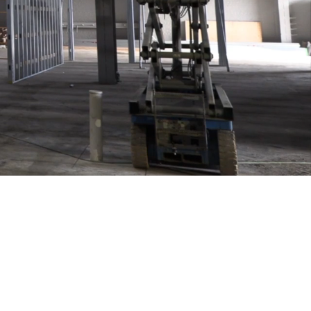
 truyền động cơ học tới Các thiết bị và
n quan đến Tự động hóa và Công nghiệp
4.0
ghiệp
tại STD&D