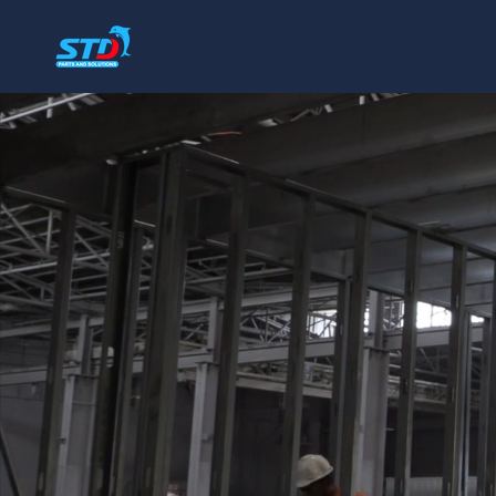
STD&D
Cung cấp vật tư Công nghiệp
ĐỐI TÁC CHIẾN LƯỢC
NHÀ CUNG C
CHUYÊN NGH