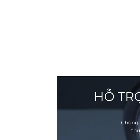
HỖ TRỢ
Chúng t
thu