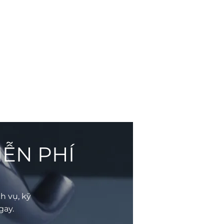
IỄN PHÍ
h vụ, kỹ
gay.