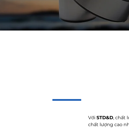
Sản p
Với
STD&D
, chất
chất lượng cao nh