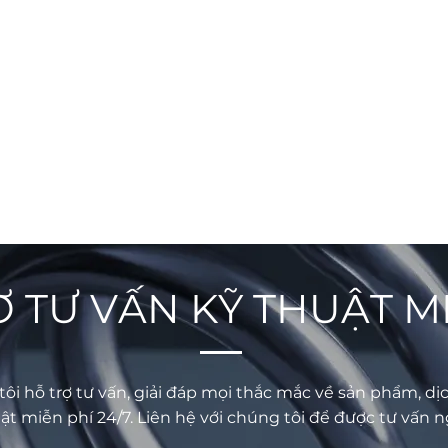
 TƯ VẤN KỸ THUẬT M
ôi hỗ trợ tư vấn, giải đáp mọi thắc mắc về sản phẩm, dịc
ật miễn phí 24/7. Liên hệ với chúng tôi để được tư vấn n