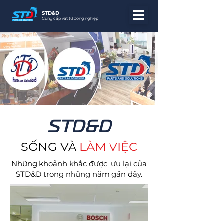
STD&D
Cung cấp vật tư Công nghiệp
STD&D
SỐNG VÀ
LÀM VIỆC
Những khoảnh khắc được lưu lại của
STD&D trong những năm gần đây.