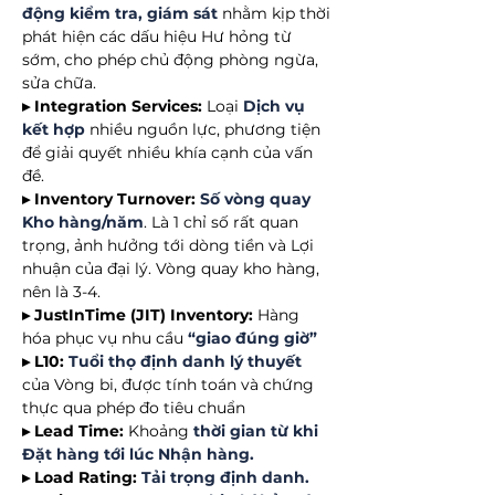
động kiểm tra, giám sát
nhằm kịp thời
phát hiện các dấu hiệu Hư hỏng từ
sớm, cho phép chủ động phòng ngừa,
sửa chữa.
▸ Integration Services:
Loại
Dịch vụ
kết hợp
nhiều nguồn lực, phương tiện
để giải quyết nhiều khía cạnh của vấn
đề.
▸ Inventory Turnover:
Số vòng quay
Kho hàng/năm
. Là 1 chỉ số rất quan
trọng, ảnh hưởng tới dòng tiền và Lợi
nhuận của đại lý. Vòng quay kho hàng,
nên là 3-4.
▸ JustInTime (JIT) Inventory:
Hàng
hóa phục vụ nhu cầu
“giao đúng giờ”
▸ L10:
Tuổi thọ định danh lý thuyết
của Vòng bi, được tính toán và chứng
thực qua phép đo tiêu chuẩn
▸ Lead Time:
Khoảng
thời gian từ khi
Đặt hàng tới lúc Nhận hàng.
▸ Load Rating:
Tải trọng định danh.