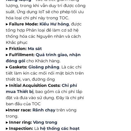
lượng, trong khi vẫn duy trì được công
suất. Ứng dụng IoT sẽ cho phép tối ưu
hóa loại chi phí này trong TOC.
▸ Failure Mode:
Kiểu Hư hỏng
, được
tổng hợp Phân loại để làm cơ sở hệ
thống hóa các Nguyên nhân và cách
Khắc phục
▸ Friction:
Ma sát
▸ Fulfillment:
Quá trình giao, nhận
đóng gói
cho Khách hàng.
▸ Gaskets:
Gioăng phẳng
. Là các chi
tiết làm kín các mối nối mặt bích trên
thiết bị, van, đường ống
▸ Initial Acquisition Costs:
Chi phí
mua Thiết bị
, bao gồm cả chi phí lắp
đặt và đưa vào sử dụng. Đây là chi phí
ban đầu của TOC
▸Inner race:
Rãnh chạy
trên vòng
trong.
▸ Inner ring:
Vòng trong
▸ Inspection:
Là
hệ thống các hoạt