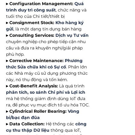
▸ Configuration Management:
Quá
trình duy trì công suất
, chức năng và
tuổi thọ của Chi tiết/thiết bị
▸ Consignment Stock:
Kho hàng ký
gửi
, là một dạng tín dụng bán hàng
▸ Consulting Services:
Dịch vụ Tư vấn
chuyên nghiệp cho phép tiếp cận nhu
cầu và đưa ra khuyến nghị/giải pháp
phù hợp.
▸ Corrective Maintenance:
Phương
thức Sửa chữa khi có Sự cố
. Phần lớn
các Nhà máy cũ sử dụng phương thức
này, nó thụ động và tốn kém.
▸ Cost-Benefit Analysis:
Là quá trình
phân tích, so sánh Chi phí và Lợi ích
mà hệ thống giám định dùng IoT đưa
ra, để phục vụ mục đích tố ưu hóa TOC.
▸ Cylindrical Roller Bearing:
Vòng
bi/bạc đạn đũa
▸ Data Collection:
Hệ thống các
công
cụ thu thập Dữ liệu
thông qua IoT,