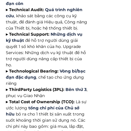
đạn côn
▸ Technical Audit:
Quá trình nghiên
cứu
, khảo sát bằng các công cụ kỹ
thuật, để đánh giá Hiệu quả, Công năng
của Thiết bị, hoặc hệ thống thiết bị.
▸ Technical Support:
Những dịch vụ
kỹ thuật
để hỗ trợ người dùng giải
quyết 1 số khó khăn của họ. Upgrade
Services: Những dịch vụ kỹ thuật để hỗ
trợ người dùng nâng cấp thiết bị của
họ.
▸ Technological Bearing:
Vòng bi/bạc
đạn đặc dụng
, chế tạo cho ứng dụng
riêng
▸ ThirdParty Logistics (3PL):
Bên thứ 3
,
phục vụ Giao Nhận
▸ Total Cost of Ownership (TCO):
Là sự
ước lượng
tổng chi phí của Chủ sở
hữu
bỏ ra cho 1 thiết bị sản xuất trong
suốt khoảng thời gian sử dụng nó. Các
chi phí này bao gồm: giá mua, lắp đặt,