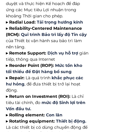
duyệt và thực hiện Kế hoạch để đáp
ứng các Mục tiêu Lợi nhuận trong
khoảng Thời gian cho phép.
▸ Radial Load:
Tải trọng hướng kính
▸ Reliability-Centered Maintenance
(RCM):
Qui trình Bảo trì lấy độ Tin cậy
của Thiết bị vận hành sau bảo trì làm
nền tảng.
▸ Remote Support:
Dịch vụ hỗ trợ
gián
tiếp, thông qua Internet
▸ Reorder Point (ROP):
Mức tồn kho
tối thiểu để Đặt hàng bổ sung
▸ Repair:
Là quá trình
khắc phục các
hư hỏng
, để đưa thiết bị trở lại hoạt
động.
▸ Return on Investment (ROI):
Là chỉ
tiêu tài chính, đo
mức độ Sinh lợi trên
Vốn đầu tư.
▸ Rolling element:
Con lăn
▸ Rotating equipment:
Thiết bị động.
Là các thiết bị có dùng chuyển động để