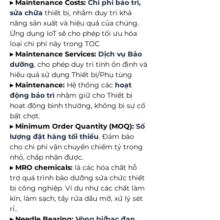
▸ Maintenance Costs:
Chi phí bảo trì,
sửa chữa
thiết bị, nhằm duy trì khả
năng sản xuất và hiệu quả của chúng.
Ứng dụng IoT sẽ cho phép tối ưu hóa
loại chi phí này trong TOC
▸ Maintenance Services:
Dịch vụ Bảo
dưỡng
, cho phép duy tri tính ổn định và
hiểu quả sử dụng Thiết bị/Phụ tùng
▸ Maintenance:
Hệ thống các
hoạt
động bảo trì
nhằm giữ cho Thiết bị
hoạt động bình thường, không bị sự cố
bất chợt.
▸ Minimum Order Quantity (MOQ):
Số
lượng đặt hàng tối thiểu
. Đảm bảo
cho chi phí vận chuyển chiếm tỷ trọng
nhỏ, chấp nhận được.
▸ MRO chemicals:
là các hóa chất hỗ
trợ quá trình bảo dưỡng sửa chức thiết
bị công nghiệp. Ví dụ như các chất làm
kín, làm sạch, tẩy rửa dầu mỡ, xử lý sét
rỉ..
▸ Needle Bearing:
Vòng bi/bạc đạn