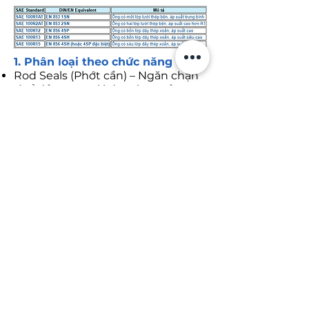
1. Phân loại theo chức năng
Rod Seals (Phớt cần) – Ngăn chặn
rò rỉ dầu ra ngoài dọc theo cần xy-
lanh.
Piston Seals (Phớt piston) – Ngăn
chất lỏng rò rỉ giữa piston và thành
xy-lanh, giúp tạo áp lực.
Wiper Seals (Scrapers) (Phớt gạt
bụi) – Loại bỏ bụi bẩn và tạp chất
khỏi cần xi-lanh để bảo vệ hệ
thống.
Guide Rings (Wear Rings) (Vòng
dẫn hướng) – Hỗ trợ và dẫn hướng
piston hoặc cần, giúp giảm ma sát
và mài mòn.
Static Seals (Phớt tĩnh) – Được sử
dụng ở các vị trí không có chuyển
động tương đối (ví dụ: gioăng O-