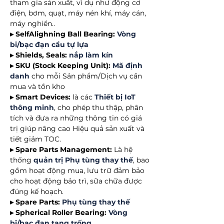
tham gia sản xuất, vì dụ như động cơ
điện, bơm, quạt, máy nén khí, máy cán,
máy nghiền..
▸ SelfAlighning Ball Bearing:
Vòng
bi/bạc đạn cầu tự lựa
▸ Shields, Seals:
nắp làm kín
▸ SKU (Stock Keeping Unit):
Mã định
danh
cho mỗi Sản phẩm/Dịch vụ cần
mua và tồn kho
▸ Smart Devices:
là các
Thiết bị IoT
thông minh
, cho phép thu thập, phân
tích và đưa ra những thông tin có giá
trị giúp nâng cao Hiệu quả sản xuất và
tiết giảm TOC.
▸ Spare Parts Management:
Là hệ
thống
quản trị Phụ tùng thay thế
, bao
gồm hoạt động mua, lưu trữ đảm bảo
cho hoạt động bảo trì, sữa chữa được
đúng kế hoạch.
▸ Spare Parts:
Phụ tùng thay thế
▸ Spherical Roller Bearing:
Vòng
bi/bạc đạn tang trống