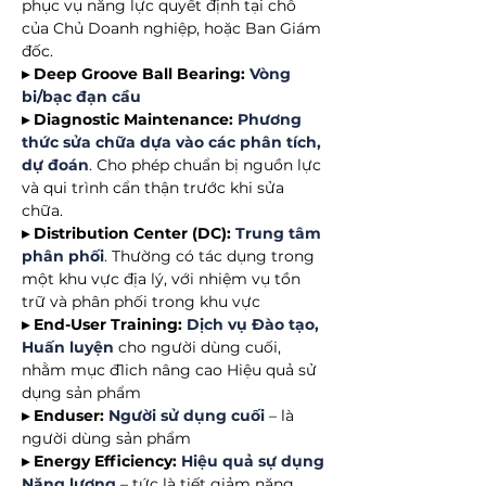
phục vụ năng lực quyết định tại chỗ
của Chủ Doanh nghiệp, hoặc Ban Giám
đốc.
▸ Deep Groove Ball Bearing:
Vòng
bi/bạc đạn cầu
▸ Diagnostic Maintenance:
Phương
thức sửa chữa dựa vào các phân tích,
dự đoán
. Cho phép chuẩn bị nguồn lực
và qui trình cẩn thận trước khi sửa
chữa.
▸ Distribution Center (DC):
Trung tâm
phân phối
. Thường có tác dụng trong
một khu vực địa lý, với nhiệm vụ tồn
trữ và phân phối trong khu vực
▸ End-User Training:
Dịch vụ Đào tạo,
Huấn luyện
cho người dùng cuối,
nhằm mục đ1ich nâng cao Hiệu quả sử
dụng sản phẩm
▸ Enduser:
Người sử dụng cuối
– là
người dùng sản phẩm
▸ Energy Efficiency:
Hiệu quả sự dụng
Năng lượng
– tức là tiết giảm năng