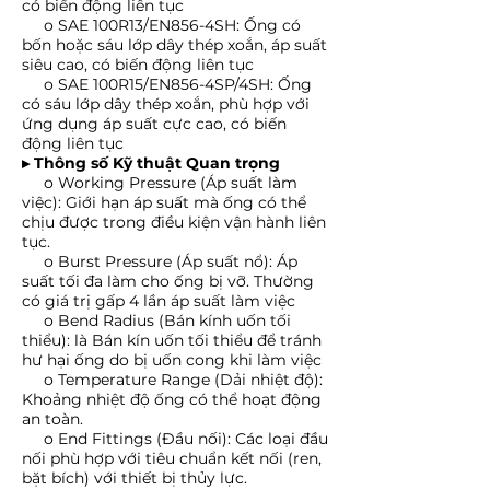
có biến động liên tục
o
SAE 100R13/EN856-4SH: Ống có
bốn hoặc sáu lớp dây thép xoắn, áp suất
siêu cao, có biến động liên tục
o
SAE 100R15/EN856-4SP/4SH: Ống
có sáu lớp dây thép xoắn, phù hợp với
ứng dụng áp suất cực cao, có biến
động liên tục
▸
Thông số Kỹ thuật Quan trọng
o
Working Pressure (Áp suất làm
việc): Giới hạn áp suất mà ống có thể
chịu được trong điều kiện vận hành liên
tục.
o
Burst Pressure (Áp suất nổ): Áp
suất tối đa làm cho ống bị vỡ. Thường
có giá trị gấp 4 lần áp suất làm việc
o
Bend Radius (Bán kính uốn tối
thiểu): là Bán kín uốn tối thiểu để tránh
hư hại ống do bị uốn cong khi làm việc
o
Temperature Range (Dải nhiệt độ):
Khoảng nhiệt độ ống có thể hoạt động
an toàn.
o
End Fittings (Đầu nối): Các loại đầu
nối phù hợp với tiêu chuẩn kết nối (ren,
bặt bích) với thiết bị thủy lực.