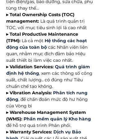
tiện điện/gas, bảo dưỡng, sửa chữa, phụ
tùng thay thế…
▸ Total Ownership Costs (TOC)
management:
Là quá trình quản trị
TOC, với mục tiêu sinh lợi là cao nhất
▸ Total Productive Maintenance
(TPM):
Là cả một
Hệ thống các hoạt
động của toàn bộ
các Nhân viên liên
quan, nhằm mục đích đảm bảo Hiệu
suất thiết bị làm việc cao nhất.
▸ Validation Services:
Quá trình giám
định hệ thống
, xem các thông số công
suất, chất lượng.. có đúng như Tiêu
chuẩn chế tạo không.
▸ Vibration Analysis:
Phân tích rung
động
, để chẩn đoán mức độ hư hỏng
của Vòng bi
▸ Warehouse Management System
(WMS):
Phần mềm quản lý Kho hàng
để hỗ trợ quá trình Phân phối.
▸ Warranty Services:
Dịch vụ Bảo
hành
.
Giải quyết các Lỗi sản xuất thể