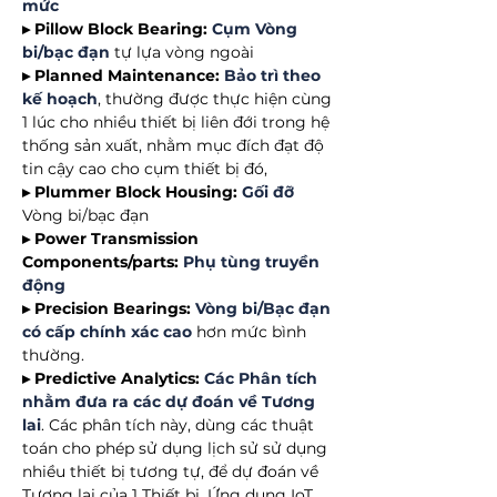
mức
▸ Pillow Block Bearing:
Cụm Vòng
bi/bạc đạn
tự lựa vòng ngoài
▸
Planned Maintenance:
Bảo trì theo
kế hoạch
, thường được thực hiện cùng
1 lúc cho nhiều thiết bị liên đới trong hệ
thống sản xuất, nhằm mục đích đạt độ
tin cậy cao cho cụm thiết bị đó,
▸
Plummer Block Housing:
Gối đỡ
Vòng bi/bạc đạn
▸ Power Transmission
Components/parts:
Phụ tùng truyền
động
▸ Precision Bearings:
Vòng bi/Bạc đạn
có cấp chính xác cao
hơn mức bình
thường.
▸ Predictive Analytics:
Các Phân tích
nhằm đưa ra các dự đoán về Tương
lai
. Các phân tích này, dùng các thuật
toán cho phép sử dụng lịch sử sử dụng
nhiều thiết bị tương tự, để dự đoán về
Tương lai của 1 Thiết bị. Ứng dụng IoT