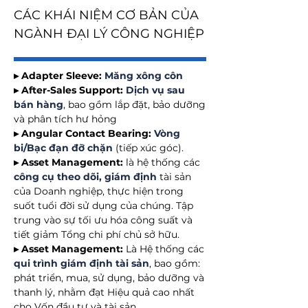
CÁC KHÁI NIỆM CƠ BẢN CỦA
NGÀNH ĐẠI LÝ CÔNG NGHIỆP
▸ Adapter Sleeve:
Măng xông côn
▸ After-Sales Support:
Dịch vụ sau
bán hàng
, bao gồm lắp đặt, bảo dưỡng
và phân tích hư hỏng
▸ Angular Contact Bearing:
Vòng
bi/Bạc đạn đỡ chặn
(tiếp xúc góc).
▸ Asset Management:
là hệ thống các
công cụ theo dõi, giám định
tài sản
của Doanh nghiệp, thực hiện trong
suốt tuổi đời sử dụng của chúng. Tập
trung vào sự tối ưu hóa công suất và
tiết giảm Tổng chi phí chủ sở hữu.
▸ Asset Management:
Là Hệ thống các
qui trình giám định tài sản
, bao gồm:
phát triển, mua, sử dụng, bảo dưỡng và
thanh lý, nhằm đạt Hiệu quả cao nhất
cho Vốn đầu tư và tài sản