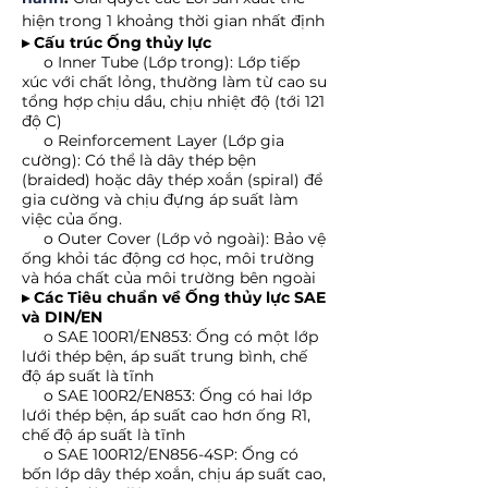
hiện trong 1 khoảng thời gian nhất định
▸
Cấu trúc Ống thủy lực
o
Inner Tube (Lớp trong): Lớp tiếp
xúc với chất lỏng, thường làm từ cao su
tổng hợp chịu dầu, chịu nhiệt độ (tới 121
độ C)
o
Reinforcement Layer (Lớp gia
cường): Có thể là dây thép bện
(braided) hoặc dây thép xoắn (spiral) để
gia cường và chịu đựng áp suất làm
việc của ống.
o
Outer Cover (Lớp vỏ ngoài): Bảo vệ
ống khỏi tác động cơ học, môi trường
và hóa chất của môi trường bên ngoài
▸
Các Tiêu chuẩn về Ống thủy lực SAE
và DIN/EN
o
SAE 100R1/EN853: Ống có một lớp
lưới thép bện, áp suất trung bình, chế
độ áp suất là tĩnh
o
SAE 100R2/EN853: Ống có hai lớp
lưới thép bện, áp suất cao hơn ống R1,
chế độ áp suất là tĩnh
o
SAE 100R12/EN856-4SP: Ống có
bốn lớp dây thép xoắn, chịu áp suất cao,