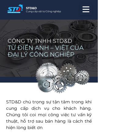
STD&D
Cung cấp vật tư Công nghiệp
CÔNG TY TNHH STD&D
TỪ ĐIỂN ANH – VIỆT CỦA
ĐẠI LÝ CÔNG NGHIỆP
STD&D
chú trọng sự tận tâm trong khi
cung cấp dịch vụ cho khách hàng.
Chúng tôi coi mọi công việc tư vấn kỹ
thuật, hỗ trợ sau bán hàng là cách thể
hiện lòng biết ơn