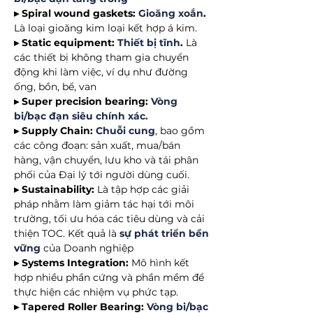
▸ Spiral wound gaskets:
Gioăng xoắn
.
Là loại gioăng kim loại kết hợp á kim.
▸ Static equipment:
Thiết bị tĩnh
.
Là
các thiết bị không tham gia chuyển
động khi làm việc, ví dụ như đường
ống, bồn, bể, van
▸ Super precision bearing:
Vòng
bi/bạc đạn siêu chính xác.
▸ Supply Chain:
Chuỗi cung
, bao gồm
các công đoạn: sản xuất, mua/bán
hàng, vận chuyển, lưu kho và tái phân
phối của Đại lý tới người dùng cuối.
▸ Sustainability:
Là tập hợp các giải
pháp nhằm làm giảm tác hại tới môi
trường, tối ưu hóa các tiêu dùng và cải
thiện TOC. Kết quả là
sự phát triển bền
vững
của Doanh nghiệp
▸ Systems Integration:
Mô hình kết
hợp nhiều phần cứng và phần mềm để
thực hiện các nhiệm vụ phức tạp.
▸ Tapered Roller Bearing:
Vòng bi/bạc