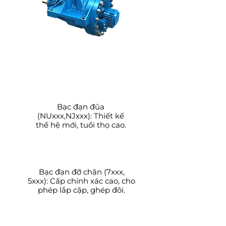
Hệ thống quạt, bơm
công nghiệp
Bạc đạn đũa
(NUxxx,NJxxx):
Thiết kế
thế hệ mới, tuổi thọ cao.
Bạc đạn đỡ chặn (7xxx,
5xxx): Cấp chính xác cao, cho
phép lắp cặp, ghép đôi.