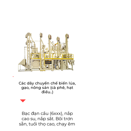
Các hệ thống THIẾT BỊ
HOÀN CHỈNH
Các dây chuyền chế biến lúa,
gạo, nông sản (cà phê, hạt
điều..)
Bạc đạn cầu (6xxx), nắp
cao su, nắp sắt. Bôi trơn
sẵn, tuổi thọ cao, chạy êm