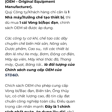
(OEM – Original Equipment
Manufacturer).
Quý Công ty/Khách hàng chỉ cần là
1
Nhà máy/Xưởng chế tạo thiết bị
, thì
dù mua
1 cái Vòng bi/bạc đạn
, chính
sách OEM sẽ được áp dụng.
Các công ty cơ khí, chế tạo các dây
chuyền chế biến Hải sản, Nông sản,
Dược phẩm, Cao su,.. tới các thiết bị
đơn lẻ như Xe máy, Bơm, Động cơ điện,
Máy ép viên, Máy khai thác đá, Thang
máy, Quạt, Băng tải…
là đối tượng của
Chính sách cung cấp OEM của
STD&D
.
Chích sách OEM cho phép cung cấp
Vòng bi/Bạc đạn, Biến tần, Ống thủy
lực, có chất lượng cao, độ tin cậy đạt
chuẩn công nghiệp toàn cầu. Điều quan
trọng cần nhấn mạnh:
Đây là 1 chính
sách nhất quán, áp dụng lâu dài
, chứ