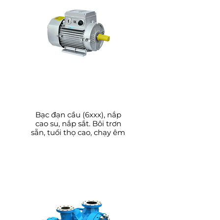
Động cơ điện, xe điện,
thiết bị gia dụng
Bạc đạn cầu (6xxx), nắp
cao su, nắp sắt. Bôi trơn
sẵn, tuổi thọ cao, chạy êm