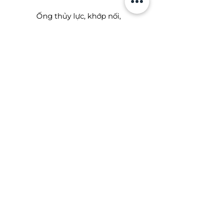
Ống thủy lực, khớp nối,
adaptors.
Bạc đạn tang trống
(2xxxx): Thế hệ mới (HPS).
Tải trọng tăng thêm 20%.
Biến tần
Dây curoa, băng tải
Có thể kế ra đây những Vòng bi/bạc