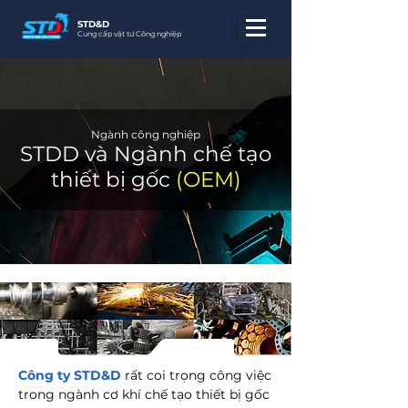
STD&D
Cung cấp vật tư Công nghiệp
Ngành công nghiệp
STDD và Ngành chế tạo
thiết bị gốc
(OEM)
Công ty STD&D
rất coi trọng công việc
trong ngành cơ khí chế tạo thiết bị gốc