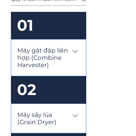
01
Máy gặt đập liên
hợp (Combine
Harvester)
Chức năng: Thu hoạch
02
lúa, tách hạt lúa khỏi
thân cây, và thu gom hạt
ngay tại ruộng. Nguyên lý
hoạt động: Máy thực hiện
Máy sấy lúa
ba công đoạn chính là cắt
(Grain Dryer)
lúa, đập hạt và sàng lọc
hạt, giúp giảm sức lao