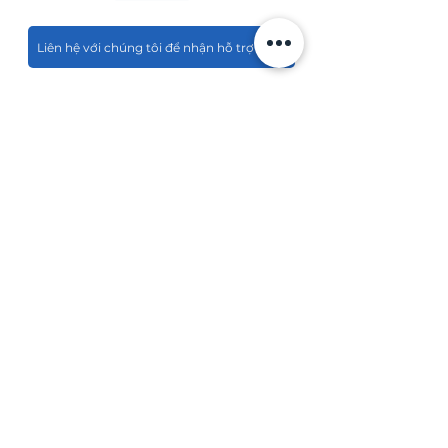
Liên hệ với chúng tôi để nhận hỗ trợ ngay
Hỗ trợ tư vấn giải pháp vật tư CN
Hotline:
0903 048 042
Email:
marketing@stdvn.com
ĐỐI TÁC
& KHÁCH HÀNG