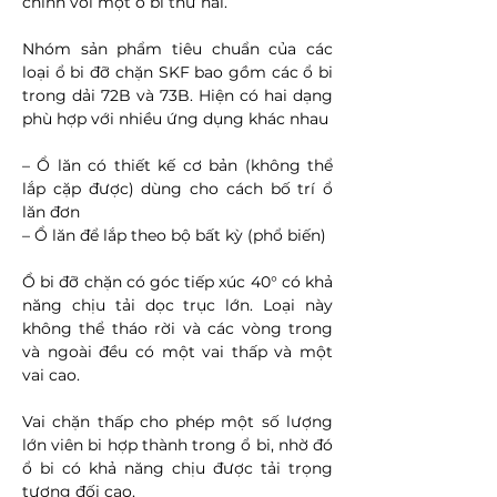
chỉnh với một ổ bi thứ hai.
Nhóm sản phẩm tiêu chuẩn của các
loại ổ bi đỡ chặn SKF bao gồm các ổ bi
trong dải 72B và 73B. Hiện có hai dạng
phù hợp với nhiều ứng dụng khác nhau
– Ổ lăn có thiết kế cơ bản (không thể
lắp cặp được) dùng cho cách bố trí ổ
lăn đơn
– Ổ lăn để lắp theo bộ bất kỳ (phổ biến)
Ổ bi đỡ chặn có góc tiếp xúc 40° có khả
năng chịu tải dọc trục lớn. Loại này
không thể tháo rời và các vòng trong
và ngoài đều có một vai thấp và một
vai cao.
Vai chặn thấp cho phép một số lượng
lớn viên bi hợp thành trong ổ bi, nhờ đó
ổ bi có khả năng chịu được tải trọng
tương đối cao.