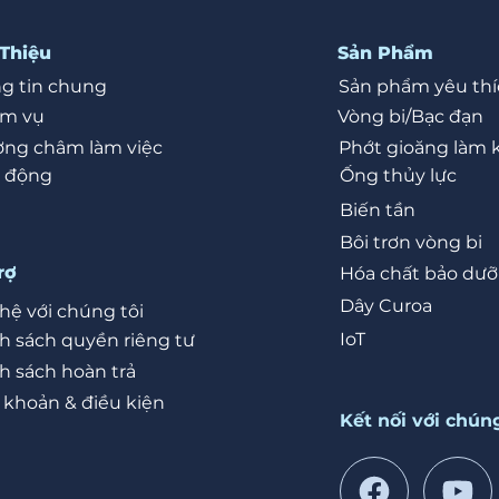
 Thiệu
Sản Phẩm
g tin chung
Sản phẩm yêu thí
ệm vụ
Vòng bi/Bạc đạn
ng châm làm việc
Phớt gioăng làm 
 động
Ống thủy lực
Biến tần
Bôi trơn vòng bi
rợ
Hóa chất bảo dư
Dây Curoa
 hệ với chúng tôi
IoT
h sách quyền riêng tư
h sách hoàn trả
 khoản & điều kiện
Kết nối với chúng