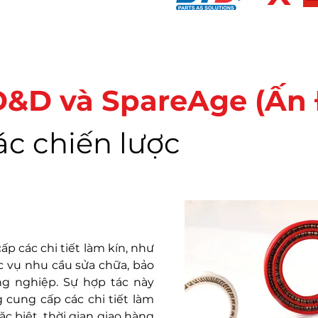
&D và SpareAge (Ấn
ác chiến lược
ấp các chi tiết làm kín, như
c vụ nhu cầu sửa chữa, bảo
ng nghiệp. Sự hợp tác này
 cung cấp các chi tiết làm
ặc biệt, thời gian giao hàng