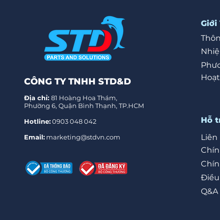
Giới
Thôn
Nhi
Phươ
Hoạt
CÔNG TY TNHH STD&D
Địa chỉ:
81 Hoàng Hoa Thám,
Phường 6, Quận Bình Thạnh, TP.HCM
Hỗ t
Hotline:
0903 048 042
Liên
Email:
marketing@stdvn.com
Chín
Chín
Điều
Q&A