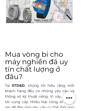
Máy nghiền đứng
Máy nghiền côn
Các kiểu Vòng bi cho máy nghiền côn
Vòng bi HGT máy nghiền
Máy nghiền FL Smidth
Sàng rung
Các kiểu Vòng bi cho máy nghiền đứng
Vòng bi HGT máy nghiền 2
Vòng bi cho Horomills
Mua vòng bi cho
máy nghiền đá uy
tín chất lượng ở
đâu?
Tại
STD&D
, chúng tôi hiểu rằng mỗi
khách hàng đều có những yêu cầu và
thông số kỹ thuật riêng. Vì vậy, chúng
tôi cung cấp nhiều loại vòng bi chính
xác để đáp ứng nhu cầu cụ thể. Đội ngũ