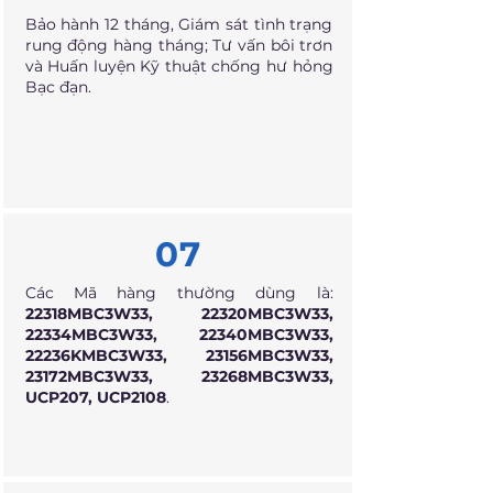
Bảo hành 12 tháng, Giám sát tình trạng
rung động hàng tháng; Tư vấn bôi trơn
và Huấn luyện Kỹ thuật chống hư hỏng
Bạc đạn.
07
Các Mã hàng thường dùng là:
22318MBC3W33, 22320MBC3W33,
22334MBC3W33, 22340MBC3W33,
22236KMBC3W33, 23156MBC3W33,
23172MBC3W33, 23268MBC3W33,
UCP207, UCP2108
.