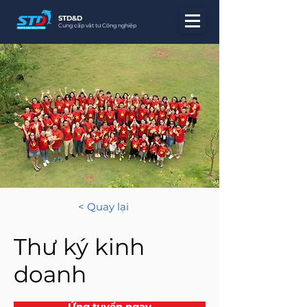
STD&D
Cung cấp vật tư Công nghiệp
< Quay lại
Thư ký kinh
doanh