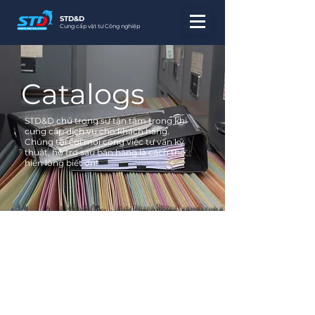
STD&D
Cung cấp vật tư Công nghiệp
Catalogs
STD&D chú trọng sự tận tâm trong khi
cung cấp dịch vụ cho khách hàng.
Chúng tôi coi mọi công việc tư vấn kỹ
thuật, hỗ trợ sau bán hàng là cách thể
hiện lòng biết ơn!