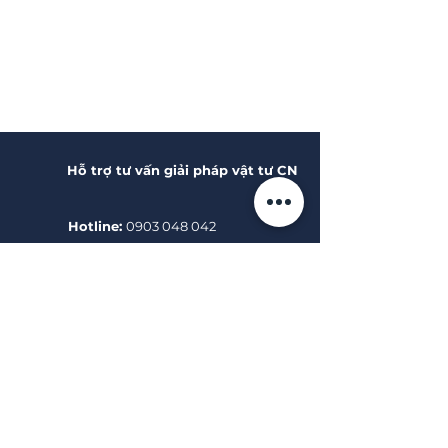
Hỗ trợ tư vấn giải pháp vật tư CN
Hotline:
0903 048 042
Email:
marketing@stdvn.com
ĐỐI TÁC
& KHÁCH HÀNG