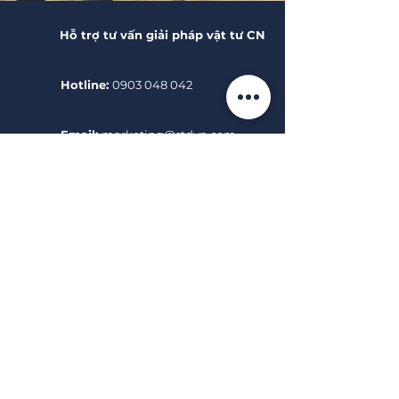
Hỗ trợ tư vấn giải pháp vật tư CN
Hotline:
0903 048 042
Email:
marketing@stdvn.com
ĐỐI TÁC
& KHÁCH HÀNG
Giới Thiệu
Đối tác
Thông tin chung
Nhà cung cấp
Nhiệm vụ
Khách hàng
Phương châm làm việc
Đồng minh