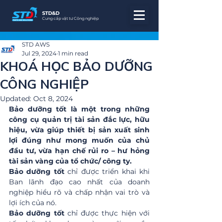
STD&D
Cung cấp vật tư Công nghiệp
STD AWS
Jul 29, 2024
1 min read
KHOÁ HỌC BẢO DƯỠNG
CÔNG NGHIỆP
Updated:
Oct 8, 2024
Bảo dưỡng tốt là một trong những 
công cụ quản trị tài sản đắc lực, hữu 
hiệu, vừa giúp thiết bị sản xuất sinh 
lợi đúng như mong muốn của chủ 
đầu tư, vừa hạn chế rủi ro – hư hỏng 
tài sản vàng của tổ chức/ công ty.
Bảo dưỡng tốt 
chỉ được triển khai khi 
Ban lãnh đạo cao nhất của doanh 
nghiệp hiểu rõ và chấp nhận vai trò và 
lợi ích của nó.
Bảo dưỡng tốt
 chỉ được thực hiện với 