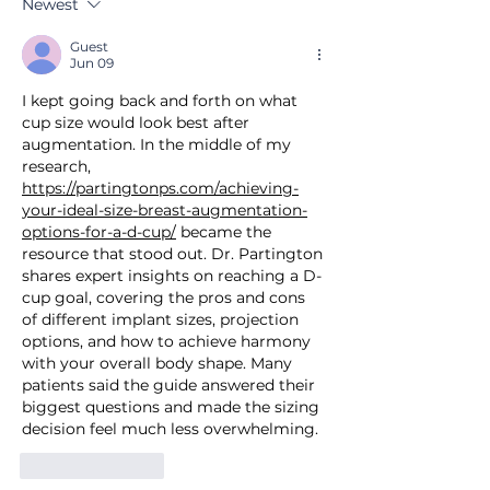
Newest
TRẠNG THIẾT BỊ
Guest
Jun 09
I kept going back and forth on what 
cup size would look best after 
augmentation. In the middle of my 
research, 
https://partingtonps.com/achieving-
your-ideal-size-breast-augmentation-
options-for-a-d-cup/
 became the 
resource that stood out. Dr. Partington 
shares expert insights on reaching a D-
cup goal, covering the pros and cons 
of different implant sizes, projection 
options, and how to achieve harmony 
with your overall body shape. Many 
patients said the guide answered their 
biggest questions and made the sizing 
decision feel much less overwhelming.
Like
Reply