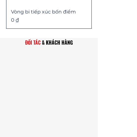
Vòng bi tiếp xúc bốn điểm
Price
0 ₫
ĐỐI TÁC
& KHÁCH HÀNG