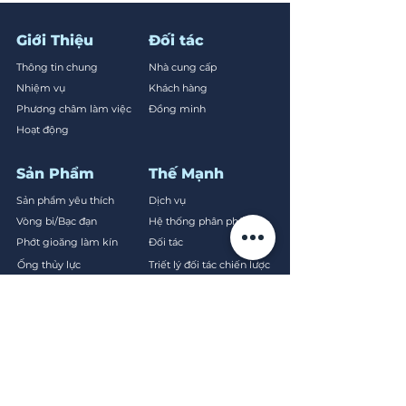
Giới Thiệu
Đối tác
Thông tin chung
Nhà cung cấp
Nhiệm vụ
Khách hàng
Phương châm làm việc
Đồng minh
Hoạt động
Sản Phẩm
Thế Mạnh
Sản phẩm yêu thích
Dịch vụ
Vòng bi/Bạc đạn
Hệ thống phân phối
Phớt gioăng làm kín
Đối tác
Ống thủy lực
Triết lý đối tác chiến lược
Biến tần
Kết nối với
Bôi trơn vòng bi
chúng tôi
Hóa chất bảo dưỡng
Dây Curoa
IoT