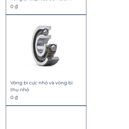
Price
0 ₫
Vòng bi cực nhỏ và vòng bi
thu nhỏ
Price
0 ₫