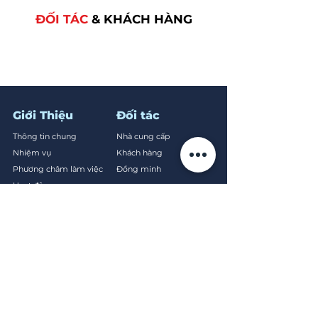
ĐỐI TÁC
& KHÁCH HÀNG
Giới Thiệu
Đối tác
Thông tin chung
Nhà cung cấp
Nhiệm vụ
Khách hàng
Phương châm làm việc
Đồng minh
Hoạt động
Sản Phẩm
Thế Mạnh
Sản phẩm yêu thích
Dịch vụ
Vòng bi/Bạc đạn
Hệ thống phân phối
Phớt gioăng làm kín
Đối tác
Ống thủy lực
Triết lý đối tác chiến lược
Biến tần