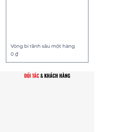
Vòng bi rãnh sâu một hàng
Price
0 ₫
ĐỐI TÁC
& KHÁCH HÀNG