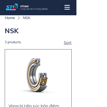
STD&D
Cung cấp vật tư Công nghiệp
Home
NSK
NSK
3 products
Sort
Vòng bi tiếp xúc bốn điểm