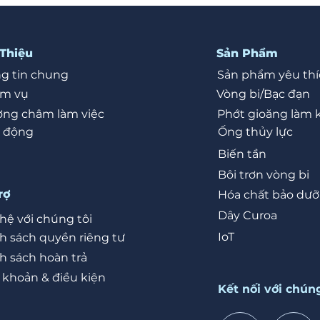
 Thiệu
Sản Phẩm
g tin chung
Sản phẩm yêu thí
ệm vụ
Vòng bi/Bạc đạn
ng châm làm việc
Phớt gioăng làm 
 động
Ống thủy lực
Biến tần
Bôi trơn vòng bi
rợ
Hóa chất bảo dư
Dây Curoa
 hệ với chúng tôi
IoT
h sách quyền riêng tư
h sách hoàn trả
 khoản & điều kiện
Kết nối với chúng