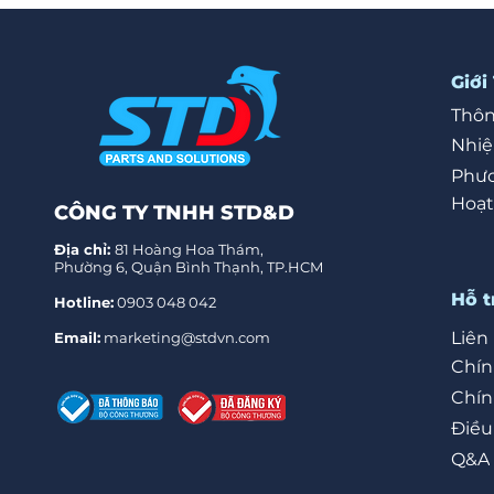
Giới
Thôn
Nhi
Phươ
Hoạt
CÔNG TY TNHH STD&D
Địa chỉ:
81 Hoàng Hoa Thám,
Phường 6, Quận Bình Thạnh, TP.HCM
Hỗ t
Hotline:
0903 048 042
Liên
Email:
marketing@stdvn.com
Chín
Chín
Điều
Q&A